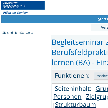
S
tarts
Ver
Sie sind hier:
Startseite
Begleitseminar
Berufsfeldprakt
lernen (BA) - Ei
Funktionen:
Seiteninhalt:
Gru
Personen
Zielgr
Strukturbaum