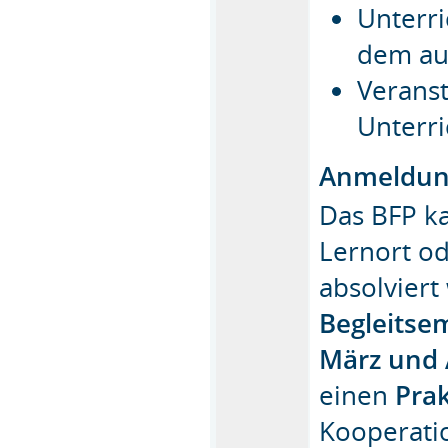
Unterri
dem au
Veranst
Unterr
Anmeldu
Das BFP k
Lernort o
absolvier
Begleitse
März
und
einen
Pra
Kooperati