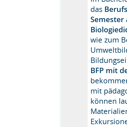
das
Berufs
Semester
Biologiedi
wie zum Be
Umweltbil
Bildungse
BFP mit d
bekommen e
mit pädag
können la
Materialie
Exkursion