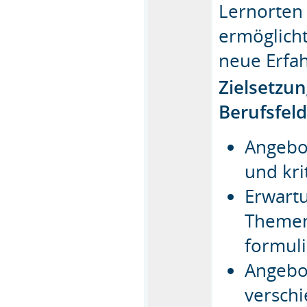
Lernorten
ermöglicht
neue Erfa
Zielsetzu
Berufsfel
Angebo
und kri
Erwart
Themen
formul
Angebot
versch