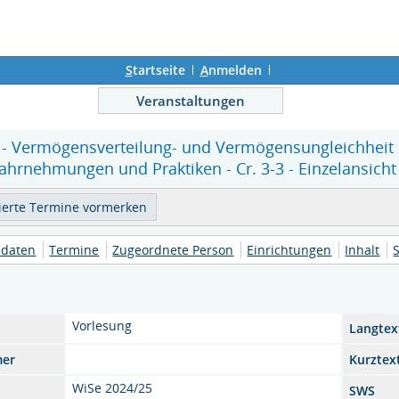
S
tartseite
A
nmelden
Veranstaltungen
 - Vermögensverteilung- und Vermögensungleichheit 
rnehmungen und Praktiken - Cr. 3-3 - Einzelansicht
daten
Termine
Zugeordnete Person
Einrichtungen
Inhalt
Vorlesung
Langtex
mer
Kurztex
WiSe 2024/25
SWS