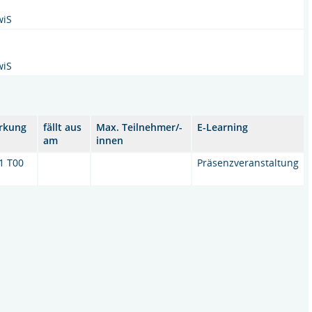
wiS
wiS
rkung
fällt aus
Max. Teilnehmer/-
E-Learning
am
innen
11 T00
Präsenzveranstaltung