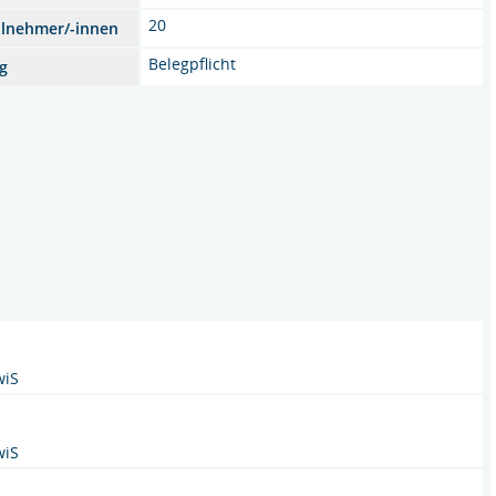
20
ilnehmer/-innen
Belegpflicht
g
wiS
wiS