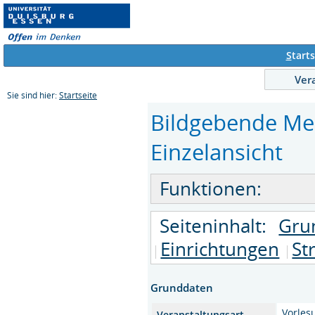
S
tarts
Ver
Sie sind hier:
Startseite
Bildgebende Me
Einzelansicht
Funktionen:
Seiteninhalt:
Gru
Einrichtungen
St
Grunddaten
Vorle
Veranstaltungsart