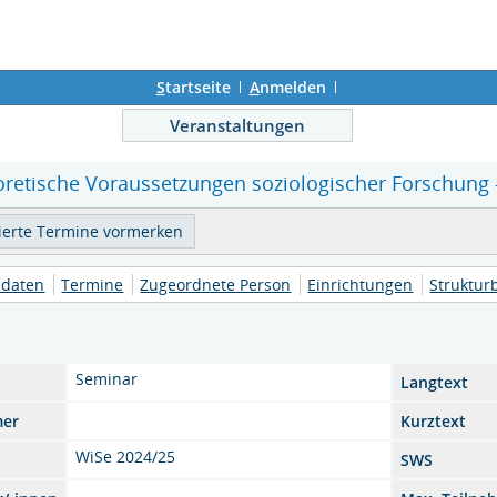
S
tartseite
A
nmelden
Veranstaltungen
retische Voraussetzungen soziologischer Forschung -
daten
Termine
Zugeordnete Person
Einrichtungen
Struktu
Seminar
Langtext
mer
Kurztext
WiSe 2024/25
SWS