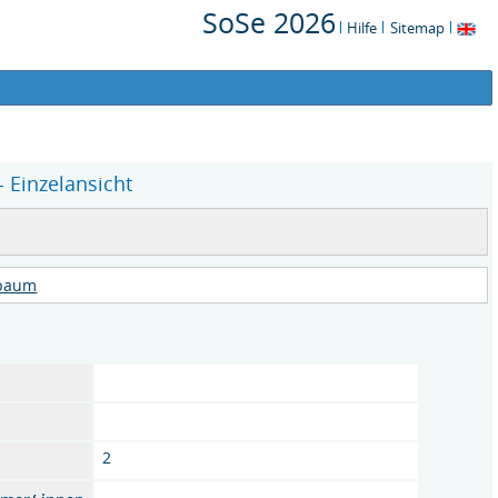
SoSe 2026
Hilfe
Sitemap
 Einzelansicht
rbaum
2