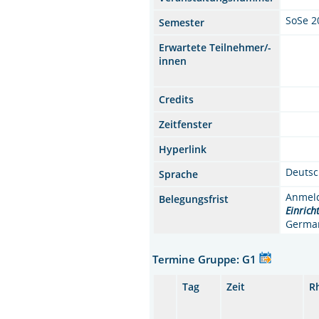
SoSe 2
Semester
Erwartete Teilnehmer/-
innen
Credits
Zeitfenster
Hyperlink
Deuts
Sprache
Anmeld
Belegungsfrist
Einrich
German
Termine Gruppe: G1
Tag
Zeit
R