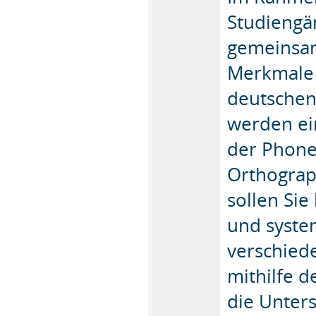
Studiengä
gemeinsam
Merkmale d
deutschen
werden ei
der Phone
Orthograp
sollen Si
und syste
verschied
mithilfe d
die Unter