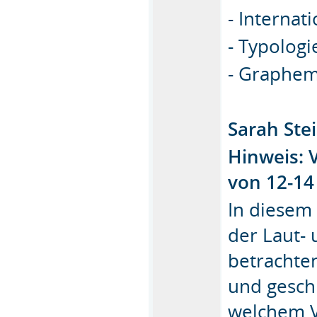
- Internat
- Typologi
- Graphem
Sarah Stei
Hinweis: 
von 12-14
In diesem
der Laut- 
betrachte
und gesch
welchem V