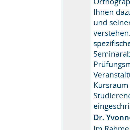
Orthograp
Ihnen daz
und seine
verstehen
spezifisc
Seminarab
Prüfungsm
Veranstal
Kursraum 
Studieren
eingeschr
Dr. Yvonn
Im Rahmen