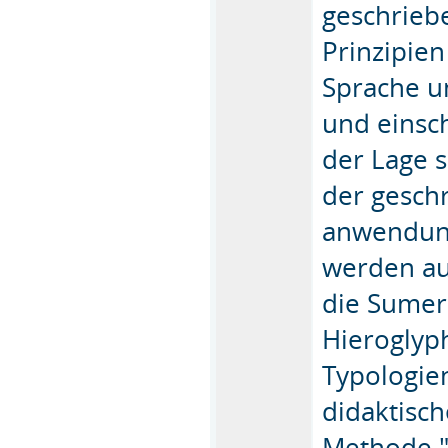
geschrieb
Prinzipie
Sprache u
und einsc
der Lage 
der gesch
anwendung
werden au
die Sumeri
Hieroglyp
Typologie
didaktisc
Methode "