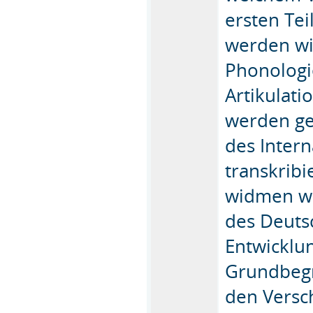
ersten Te
werden wi
Phonologi
Artikulat
werden ge
des Inter
transkribi
widmen wi
des Deuts
Entwicklu
Grundbegr
den Versc