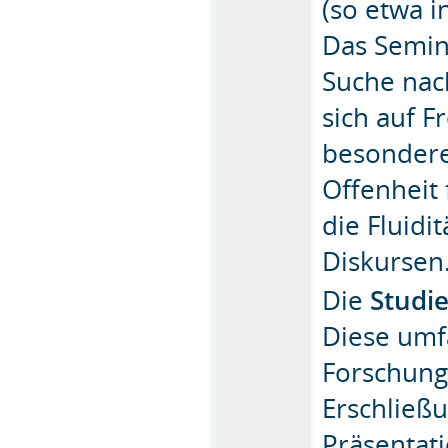
(so etwa i
Das Semin
Suche nac
sich auf 
besondere
Offenheit 
die Fluid
Diskursen
Die
Studi
Diese umf
Forschung
Erschließ
Präsentati