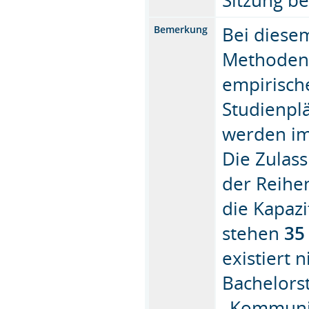
Bei diese
Bemerkung
Methoden
empirisch
Studienpl
werden im
Die Zulass
der Reihe
die Kapazi
stehen
35
existiert 
Bachelors
„Kommunik