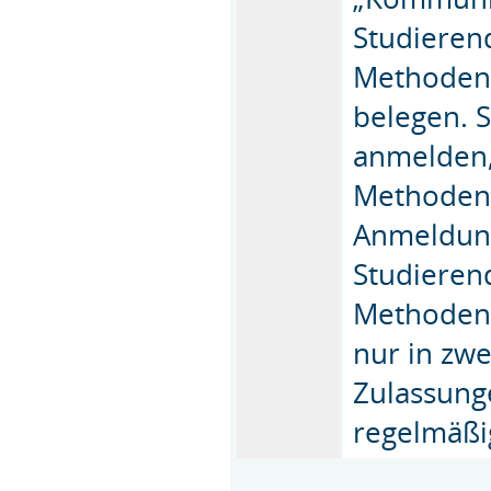
Studieren
Methodenv
belegen. S
anmelden,
Methodenp
Anmeldung
Studierend
Methodenp
nur in zwe
Zulassunge
regelmäßi