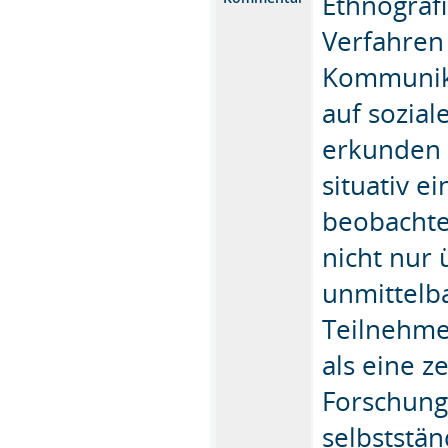
Ethnograf
Verfahren
Kommunika
auf sozial
erkunden 
situativ e
beobachte
nicht nur 
unmittelb
Teilnehme
als eine 
Forschung
selbststän