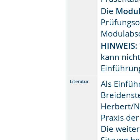
Die
Modul
Prüfungso
Modulabsc
HINWEIS:
kann nich
Einführun
Als Einfüh
Literatur
Breidenste
Herbert/Ni
Praxis der
Die weiter
Sitzung b