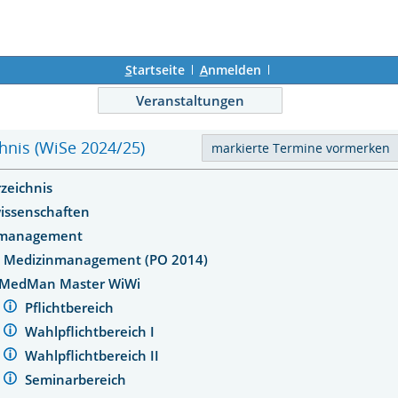
S
tartseite
A
nmelden
Veranstaltungen
hnis (WiSe 2024/25)
rzeichnis
wissenschaften
nmanagement
. Medizinmanagement (PO 2014)
MedMan Master WiWi
Pflichtbereich
Wahlpflichtbereich I
Wahlpflichtbereich II
Seminarbereich