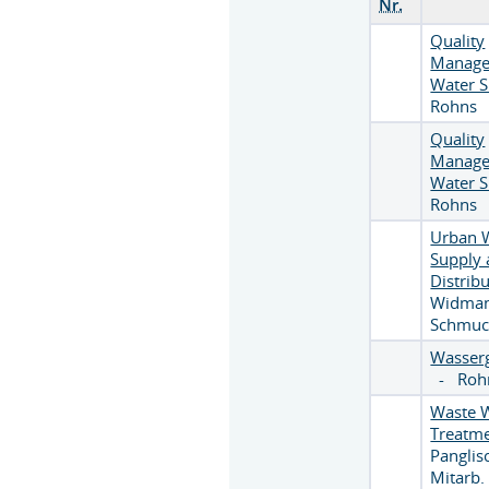
Nr.
Quality
Manage
Water 
Rohns
Quality
Manage
Water 
Rohns
Urban 
Supply
Distrib
Widma
Schmuc
Wasser
-
Roh
Waste 
Treatm
Pangli
Mitarb.