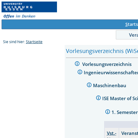
S
tarts
Ver
Sie sind hier:
Startseite
Vorlesungsverzeichnis (WiS
Vorlesungsverzeichnis
Ingenieurwissenschaft
Maschinenbau
ISE Master of 
1. Semeste
Vst.-
Verans