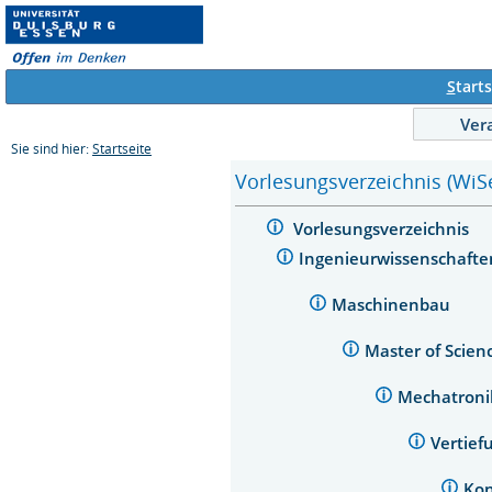
S
tarts
Ver
Sie sind hier:
Startseite
Vorlesungsverzeichnis (WiS
Vorlesungsverzeichnis
Ingenieurwissenschaft
Maschinenbau
Master of Scie
Mechatron
Vertief
Kon