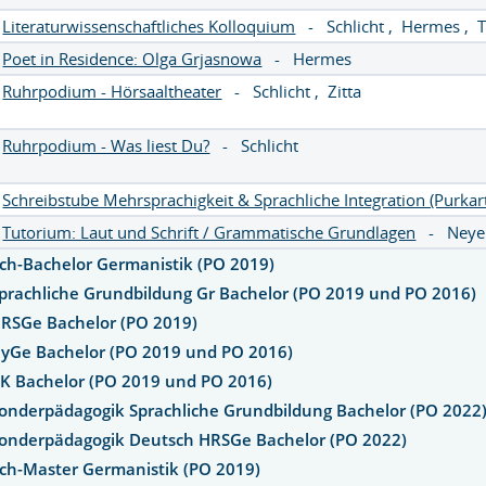
Literaturwissenschaftliches Kolloquium
-
Schlicht
,
Hermes
,
T
Poet in Residence: Olga Grjasnowa
-
Hermes
Ruhrpodium - Hörsaaltheater
-
Schlicht
,
Zitta
Ruhrpodium - Was liest Du?
-
Schlicht
Schreibstube Mehrsprachigkeit & Sprachliche Integration (Purkar
Tutorium: Laut und Schrift / Grammatische Grundlagen
-
Neye
ch-Bachelor Germanistik (PO 2019)
prachliche Grundbildung Gr Bachelor (PO 2019 und PO 2016)
HRSGe Bachelor (PO 2019)
GyGe Bachelor (PO 2019 und PO 2016)
BK Bachelor (PO 2019 und PO 2016)
onderpädagogik Sprachliche Grundbildung Bachelor (PO 2022
Sonderpädagogik Deutsch HRSGe Bachelor (PO 2022)
ach-Master Germanistik (PO 2019)