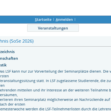
S
tartseite
A
nmelden
Veranstaltungen
hnis (SoSe 2026)
rzeichnis
enschaften
stik
Das LSF kann nur zur Vorverteilung der Seminarplätze dienen. Die 
ersten
Veranstaltungssitzung statt. In LSF zugelassene Studierende, die z
den
Lehrenden mitteilen und ihr Interesse an der weiteren Teilnahme b
versäumen,
verlieren ihren Seminarplatz möglicherweise an Nachrückende auf
Nach der ersten
Semesterwoche werden die LSF-Teilnehmerlisten durch die Lehren