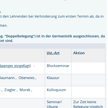
.
it den Lehrenden bei Verhinderung zum ersten Termin ab, da in
ehen.
og. "Doppelbelegung") ist in der Germanistik ausgeschlossen, da
et sind.
Vst.-Art
Aktion
ißwenger eingefügt)
-
Blockseminar
Baumann
,
Oberwies
,
Klausur
t
,
Ziegler
,
Morek
,
Kolloquium
Seminar/
Zur Zeit keine
Übung
Belegung möglich