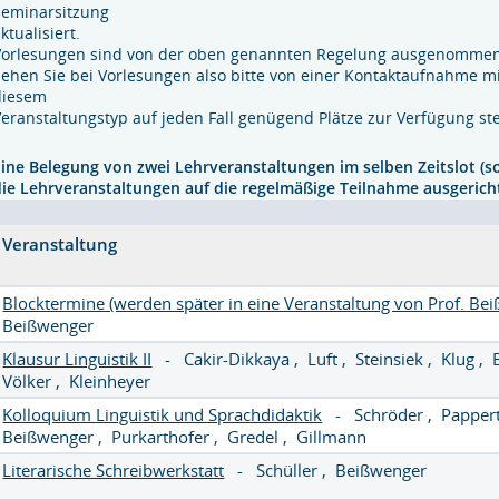
Seminarsitzung
ktualisiert.
Vorlesungen sind von der oben genannten Regelung ausgenommen
Sehen Sie bei Vorlesungen also bitte von einer Kontaktaufnahme m
diesem
Veranstaltungstyp auf jeden Fall genügend Plätze zur Verfügung st
Eine Belegung von zwei Lehrveranstaltungen im selben Zeitslot (s
die Lehrveranstaltungen auf die regelmäßige Teilnahme ausgericht
Veranstaltung
Blocktermine (werden später in eine Veranstaltung von Prof. Be
Beißwenger
Klausur Linguistik II
-
Cakir-Dikkaya
,
Luft
,
Steinsiek
,
Klug
,
Völker
,
Kleinheyer
Kolloquium Linguistik und Sprachdidaktik
-
Schröder
,
Papper
Beißwenger
,
Purkarthofer
,
Gredel
,
Gillmann
Literarische Schreibwerkstatt
-
Schüller
,
Beißwenger