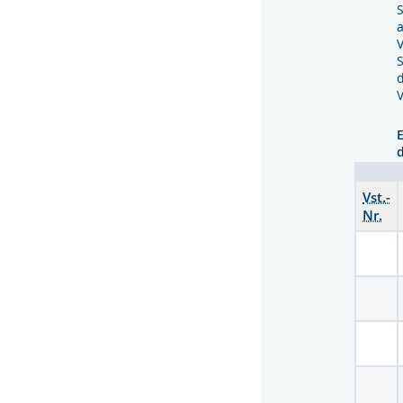
a
Vst.-
Nr.