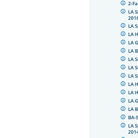
2-F
LA S
201
LA S
LA 
LA 
LA 
LA S
LA 
LA S
LA 
LA 
LA 
LA B
BA-
LA S
201