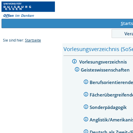
S
tarts
Ver
Sie sind hier:
Startseite
Vorlesungsverzeichnis (SoS
Vorlesungsverzeichnis
Geisteswissenschaften
Berufsorientierend
Fächerübergreifend
Sonderpädagogik
Anglistik/Amerikani
Deutsch als Zweit-