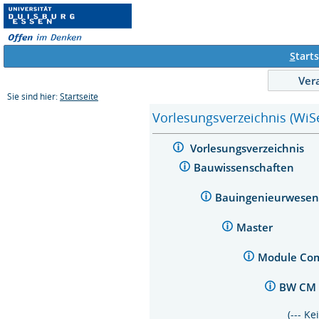
S
tarts
Ver
Sie sind hier:
Startseite
Vorlesungsverzeichnis (WiS
Vorlesungsverzeichnis
Bauwissenschaften
Bauingenieurwese
Master
Module Com
BW CM 
(--- K