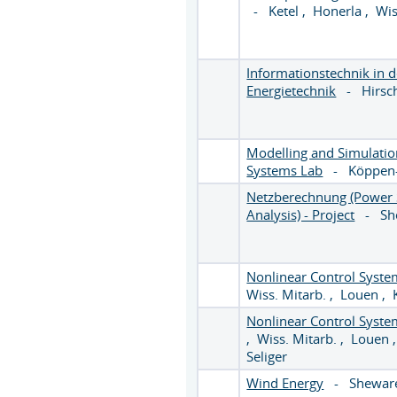
-
Ketel
,
Honerla
,
Wis
Informationstechnik in d
Energietechnik
-
Hirs
Modelling and Simulati
Systems Lab
-
Köppen-
Netzberechnung (Power
Analysis) - Project
-
Sh
Nonlinear Control Syste
Wiss. Mitarb.
,
Louen
,
Nonlinear Control Syste
,
Wiss. Mitarb.
,
Louen
Seliger
Wind Energy
-
Shewar