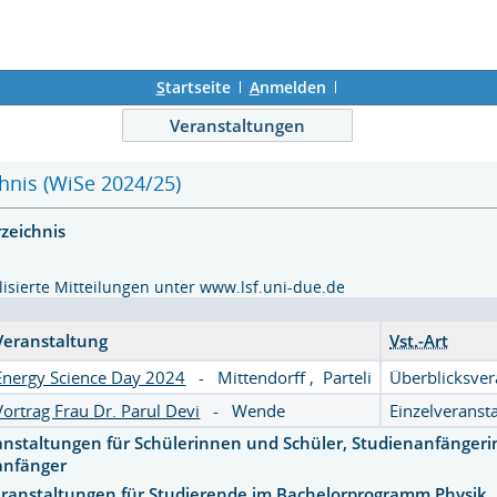
S
tartseite
A
nmelden
Veranstaltungen
hnis (WiSe 2024/25)
rzeichnis
lisierte Mitteilungen unter www.lsf.uni-due.de
Veranstaltung
Vst.-Art
Energy Science Day 2024
-
Mittendorff
,
Parteli
Überblicksver
Vortrag Frau Dr. Parul Devi
-
Wende
Einzelveranst
anstaltungen für Schülerinnen und Schüler, Studienanfänger
anfänger
veranstaltungen für Studierende im Bachelorprogramm Physik