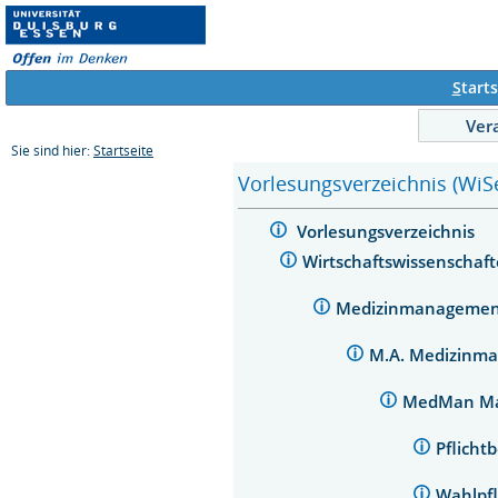
S
tarts
Ver
Sie sind hier:
Startseite
Vorlesungsverzeichnis (WiS
Vorlesungsverzeichnis
Wirtschaftswissenschaf
Medizinmanageme
M.A. Medizinm
MedMan Ma
Pflicht
Wahlpfl