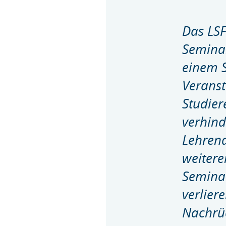
Das LSF
Seminar
einem S
Veranst
Studier
verhind
Lehrend
weitere
Seminar
verlier
Nachrüc