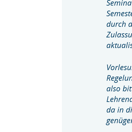
Semina
Semeste
durch d
Zulassu
aktualis
Vorles
Regelu
also bi
Lehrend
da in d
genügen