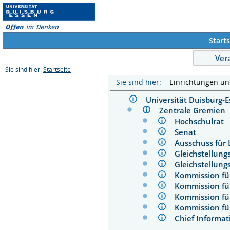
S
tarts
Ver
Sie sind hier:
Startseite
Sie sind hier:
Einrichtungen u
Universität Duisburg
Zentrale Gremie
Hochschulra
Senat
Ausschuss für
Gleichstellu
Gleichstellun
Kommission f
Kommission fü
Kommission fü
Kommission f
Chief Informa