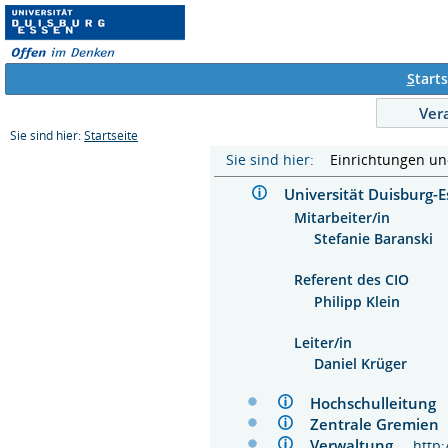
S
tarts
Ver
Sie sind hier:
Startseite
Sie sind hier:
Einrichtungen u
Universität Duisburg
Mitarbeiter/in
Stefanie Baranski
Referent des CIO
Philipp Klein
Leiter/in
Daniel Krüger
Hochschulleitun
Zentrale Gremie
Verwaltung
http