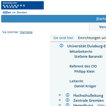
S
tarts
Ver
Sie sind hier:
Startseite
Sie sind hier:
Einrichtungen u
Universität Duisburg
Mitarbeiter/in
Stefanie Baranski
Referent des CIO
Philipp Klein
Leiter/in
Daniel Krüger
Hochschulleitun
Zentrale Gremie
Verwaltung
http