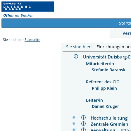
S
tarts
Ver
Sie sind hier:
Startseite
Sie sind hier:
Einrichtungen u
Universität Duisburg
Mitarbeiter/in
Stefanie Baranski
Referent des CIO
Philipp Klein
Leiter/in
Daniel Krüger
Hochschulleitun
Zentrale Gremie
Verwaltung
http