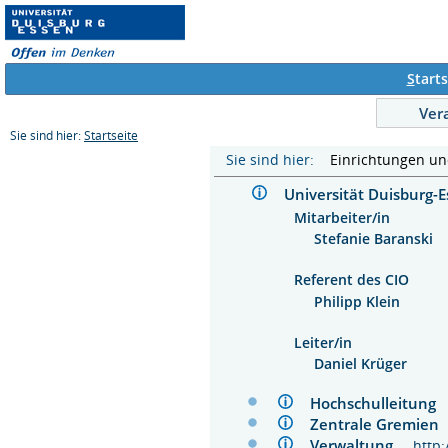
S
tarts
Ver
Sie sind hier:
Startseite
Sie sind hier:
Einrichtungen u
Universität Duisburg
Mitarbeiter/in
Stefanie Baranski
Referent des CIO
Philipp Klein
Leiter/in
Daniel Krüger
Hochschulleitun
Zentrale Gremie
Verwaltung
http