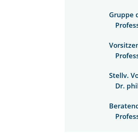
Gruppe d
Profess
Vorsitze
Profes
Stellv. V
Dr. phi
Beratend
Profess